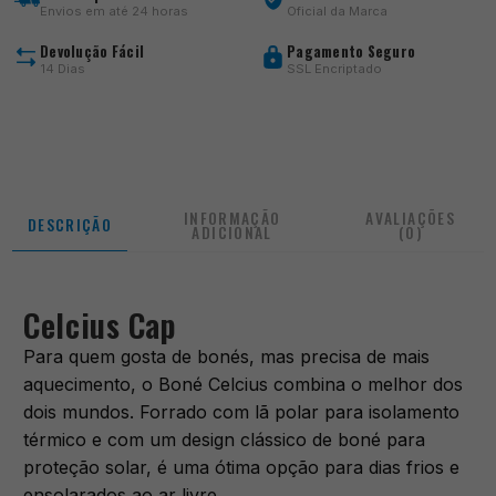
Envios em até 24 horas
Oficial da Marca
Devolução Fácil
Pagamento Seguro
14 Dias
SSL Encriptado
INFORMAÇÃO
AVALIAÇÕES
DESCRIÇÃO
ADICIONAL
(0)
Celcius Cap
Para quem gosta de bonés, mas precisa de mais
aquecimento, o Boné Celcius combina o melhor dos
dois mundos. Forrado com lã polar para isolamento
térmico e com um design clássico de boné para
proteção solar, é uma ótima opção para dias frios e
ensolarados ao ar livre.