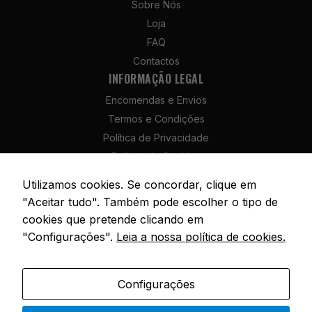
Sobre Nós
Estatísticas
Loja
Para que
possamos
FAQ
melhorar a
Contactos
funcionalidade
INFORMAÇÃO LEGAL
e a estrutura
do site, com
Encomendas e Envios
base na forma
Termos e Condições
como é
Política de Privacidade
utilizado.
Política de Cookies
Política de Devolução e Reembolso
Utilizamos cookies. Se concordar, clique em
Experiência
Livro de Reclamações
"Aceitar tudo". Também pode escolher o tipo de
Para que o
nosso site
cookies que pretende clicando em
funcione da
"Configurações".
Leia a nossa política de cookies.
melhor forma
possível
© 2026 SóPesca. Todos os direitos reservados. | Site por
AM Digital
durante a sua
Agency
Configurações
visita,
necessitamos
Portuguese