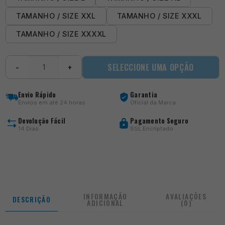
TAMANHO / SIZE XXL
TAMANHO / SIZE XXXL
TAMANHO / SIZE XXXXL
Quantidade
SELECCIONE UMA OPÇÃO
−
+
de
Celcius
Joggers
Envio Rápido
Garantia
Envios em até 24 horas
Oficial da Marca
Devolução Fácil
Pagamento Seguro
14 Dias
SSL Encriptado
INFORMAÇÃO
AVALIAÇÕES
DESCRIÇÃO
ADICIONAL
(0)