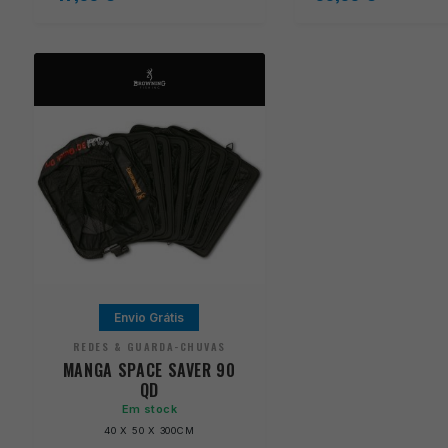
Envio Grátis
REDES & GUARDA-CHUVAS
MANGA SPACE SAVER 90
QD
Em stock
40 X 50 X 300CM