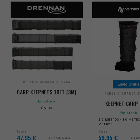
REDES & GUARDA-CHUVAS
Envio Grátis
CARP KEEPNETS 10FT (3M)
REDES & GUARDA-
Em stock
KEEPNET CARP
ÚNICO
Em stock
2.5 METROS · 3.0 METRO
METROS
Desde
Desde
47,95
€
59,95
€
COMPRAR
CO