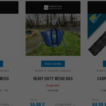
Envio Grátis
CHUVAS
REDES & GUARDA-CHUVAS
REDES
 MESH
HEAVY DUTY WEIGH BAG
CARP
Esgotado
S · 4.0
P0130109
3 M
Desde
Desde
55,00
€
64,99
MPRAR
COMPRAR