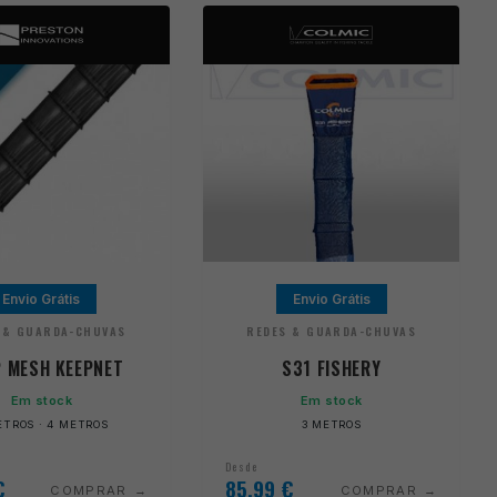
Envio Grátis
Envio Grátis
 & GUARDA-CHUVAS
REDES & GUARDA-CHUVAS
 MESH KEEPNET
S31 FISHERY
Em stock
Em stock
ETROS · 4 METROS
3 METROS
Desde
€
85,99
€
COMPRAR
COMPRAR