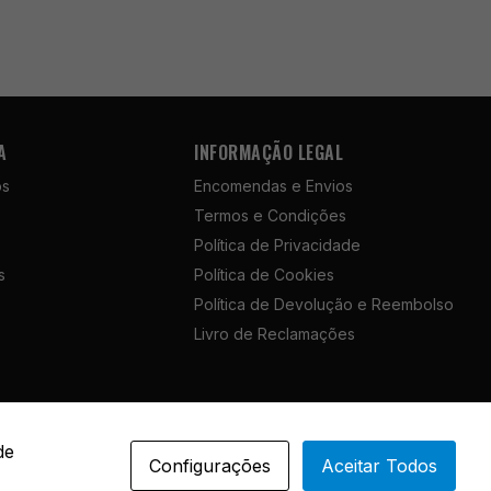
A
INFORMAÇÃO LEGAL
ós
Encomendas e Envios
Termos e Condições
Política de Privacidade
s
Política de Cookies
Política de Devolução e Reembolso
Livro de Reclamações
Portuguese
de
Configurações
Aceitar Todos