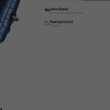
Commercial
Carp
Envio Rápido
Keepnet
Envios em até 24 horas
Devolução Fácil
14 Dias
)