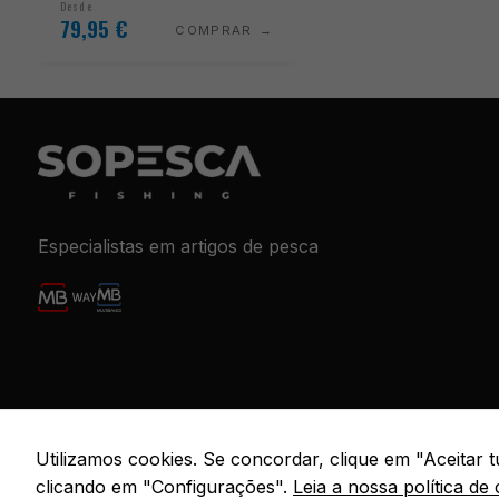
Desde
79,95
€
COMPRAR
Especialistas em artigos de pesca
© 2026 S
Utilizamos cookies. Se concordar, clique em "Aceitar
clicando em "Configurações".
Leia a nossa política de 