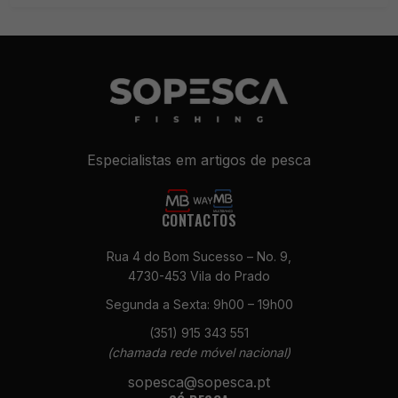
Necessários
Estes cookies
não são
opcionais. São
necessários
para o
funcionamento
Especialistas em artigos de pesca
do site.
CONTACTOS
Estatísticas
Para que
Rua 4 do Bom Sucesso – No. 9,
possamos
4730-453 Vila do Prado
melhorar a
funcionalidade
Segunda a Sexta: 9h00 – 19h00
e a estrutura
(351) 915 343 551
do site, com
(chamada rede móvel nacional)
base na forma
como é
sopesca@sopesca.pt
utilizado.