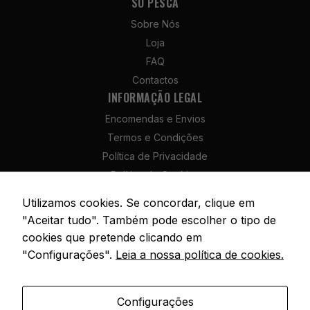
SÓ PESCA
Sobre Nós
Experiência
Loja
Para que o
FAQ
nosso site
Contactos
funcione da
INFORMAÇÃO LEGAL
melhor forma
possível
Encomendas e Envios
durante a sua
Termos e Condições
visita,
necessitamos
Política de Privacidade
de cookies. Se
Política de Cookies
recusar estes
cookies,
Política de Devolução e Reembolso
Utilizamos cookies. Se concordar, clique em
algumas
Livro de Reclamações
"Aceitar tudo". Também pode escolher o tipo de
funcionalidades
do site ficarão
cookies que pretende clicando em
indisponíveis.
"Configurações".
Leia a nossa política de cookies.
© 2026 SóPesca. Todos os direitos reservados. | Site por
AM Digital
Marketing
Agency
Configurações