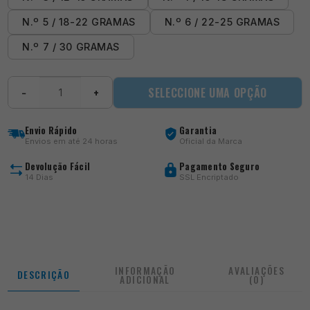
N.º 5 / 18-22 GRAMAS
N.º 6 / 22-25 GRAMAS
N.º 7 / 30 GRAMAS
Quantidade
SELECCIONE UMA OPÇÃO
−
+
de
Easy
Slide
Envio Rápido
Garantia
Envios em até 24 horas
Oficial da Marca
Devolução Fácil
Pagamento Seguro
14 Dias
SSL Encriptado
INFORMAÇÃO
AVALIAÇÕES
DESCRIÇÃO
ADICIONAL
(0)