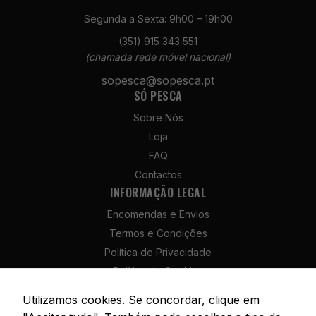
Segunda a Sexta: 9h00 – 19h00
(351) 915 343 551
(chamada rede móvel nacional)
sopesca@sopesca.pt
Necessários
SÓ PESCA
Estes cookies
não são
Sobre Nós
opcionais. São
Loja
necessários
para o
FAQ
funcionamento
Contactos
do site.
INFORMAÇÃO LEGAL
Encomendas e Envios
Estatísticas
Termos e Condições
Para que
Política de Privacidade
possamos
melhorar a
Política de Cookies
funcionalidade
Política de Devolução e Reembolso
Utilizamos cookies. Se concordar, clique em
e a estrutura
Livro de Reclamações
do site, com