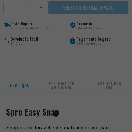
Quantidade
SELECCIONE UMA OPÇÃO
−
+
de
Easy
Snap
Envio Rápido
Garantia
Envios em até 24 horas
Oficial da Marca
Devolução Fácil
Pagamento Seguro
14 Dias
SSL Encriptado
INFORMAÇÃO
AVALIAÇÕES
DESCRIÇÃO
ADICIONAL
(0)
Spro Easy Snap
Snap muito durável e de qualidade criado para