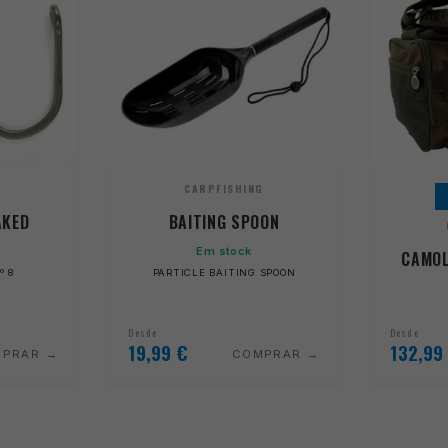
G
CARPFISHING
AKED
BAITING SPOON
Em stock
CAMOL
.º 8
PARTICLE BAITING SPOON
Desde
Desde
19,99
€
132,99
MPRAR
COMPRAR