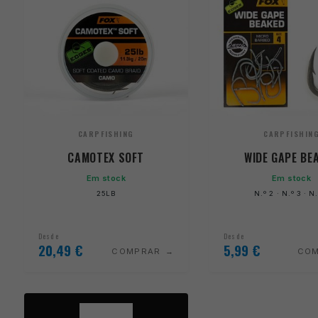
CARPFISHING
CARPFISHIN
CAMOTEX SOFT
WIDE GAPE BE
Em stock
Em stock
25LB
N.º 2 · N.º 3 · N
Desde
Desde
20,49
€
5,99
€
COMPRAR
CO