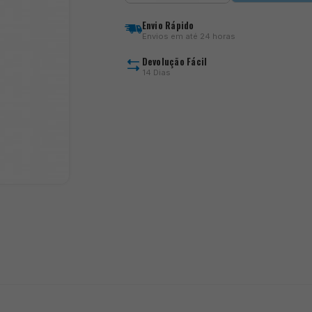
Edges
Camo
Envio Rápido
Micro
Envios em até 24 horas
Anti
Tabgle
Devolução Fácil
Sleeves
14 Dias
)