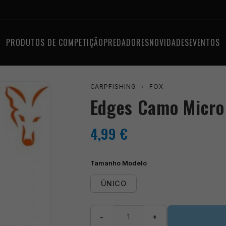
PRODUTOS DE COMPETIÇÃO
PREDADORES
NOVIDADES
EVENTOS
CARPFISHING
›
FOX
Edges Camo Micro 
4,99
€
Tamanho Modelo
ÚNICO
Quantidade
−
+
de