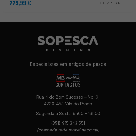
229,99
€
COMPRAR
Especialistas em artigos de pesca
CONTACTOS
Necessários
Estes cookies
Rua 4 do Bom Sucesso – No. 9,
não são
4730-453 Vila do Prado
opcionais. São
necessários
Segunda a Sexta: 9h00 – 19h00
para o
(351) 915 343 551
funcionamento
(chamada rede móvel nacional)
do site.