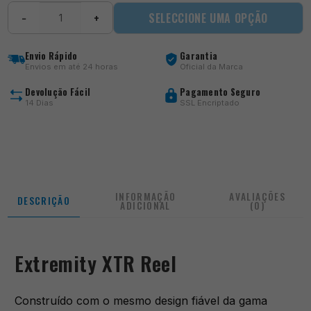
Quantidade
SELECCIONE UMA OPÇÃO
−
+
de
Extremity
XTR
Envio Rápido
Garantia
Reel
Envios em até 24 horas
Oficial da Marca
Devolução Fácil
Pagamento Seguro
14 Dias
SSL Encriptado
INFORMAÇÃO
AVALIAÇÕES
DESCRIÇÃO
ADICIONAL
(0)
Extremity XTR Reel
Construído com o mesmo design fiável da gama