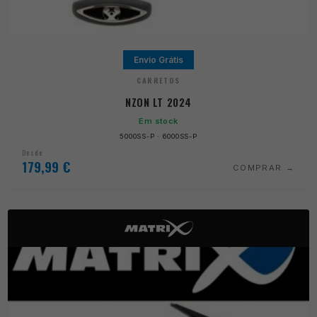
Envio Grátis
CARRETOS
NZON LT 2024
Em stock
5000SS-P · 6000SS-P
Desde
179,99
€
COMPRAR