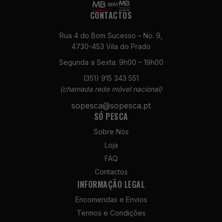
CONTACTOS
Rua 4 do Bom Sucesso – No. 9,
4730-453 Vila do Prado
Segunda a Sexta: 9h00 – 19h00
(351) 915 343 551
Necessários
(chamada rede móvel nacional)
Estes cookies
não são
sopesca@sopesca.pt
opcionais. São
SÓ PESCA
necessários
para o
Sobre Nós
funcionamento
Loja
do site.
FAQ
Contactos
INFORMAÇÃO LEGAL
Estatísticas
Para que
Encomendas e Envios
possamos
Termos e Condições
melhorar a