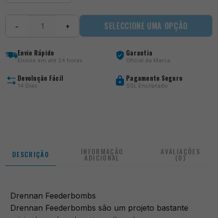
Quantidade
SELECCIONE UMA OPÇÃO
−
+
de
Feederbombs
Envio Rápido
Garantia
Envios em até 24 horas
Oficial da Marca
Devolução Fácil
Pagamento Seguro
14 Dias
SSL Encriptado
INFORMAÇÃO
AVALIAÇÕES
DESCRIÇÃO
ADICIONAL
(0)
Drennan Feederbombs
Drennan Feederbombs são um projeto bastante