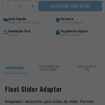
Quantidade
SELECCIONE UMA OPÇÃO
−
+
de
Float
Slider
Envio Rápido
Garantia
Adaptor
Envios em até 24 horas
Oficial da Marca
Devolução Fácil
Pagamento Seguro
14 Dias
SSL Encriptado
INFORMAÇÃO
AVALIAÇÕES
DESCRIÇÃO
ADICIONAL
(0)
Float Slider Adaptor
Adaptador deslizante para bóias de slider. Permite