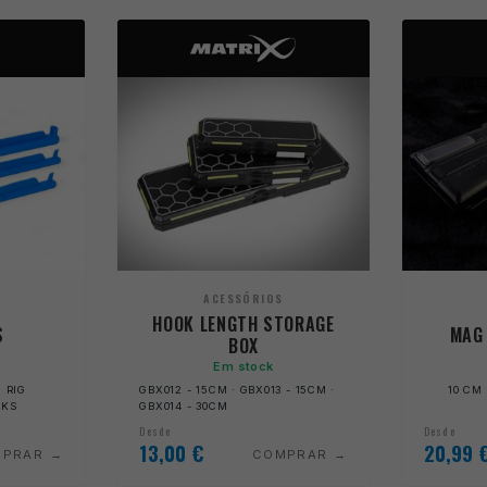
ACESSÓRIOS
HOOK LENGTH STORAGE
S
MAG
BOX
Em stock
 RIG
GBX012 - 15CM · GBX013 - 15CM ·
10 CM 
CKS
GBX014 - 30CM
Desde
Desde
13,00
€
20,99
MPRAR
COMPRAR