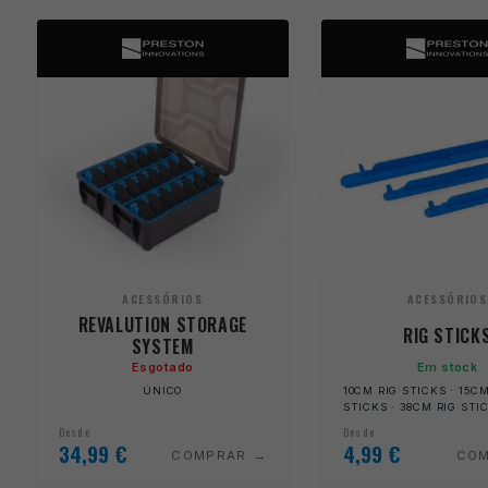
ACESSÓRIOS
ACESSÓRIOS
REVALUTION STORAGE
RIG STICK
SYSTEM
Esgotado
Em stock
ÚNICO
10CM RIG STICKS · 15CM
STICKS · 38CM RIG STI
Desde
Desde
34,99
€
4,99
€
COMPRAR
CO