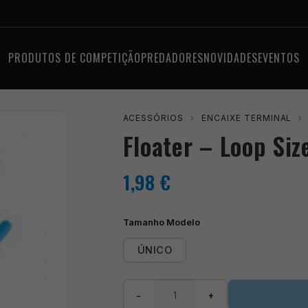
PRODUTOS DE COMPETIÇÃO
PREDADORES
NOVIDADES
EVENTOS
ACESSÓRIOS
›
ENCAIXE TERMINAL
›
Floater – Loop Siz
1,98
€
Tamanho Modelo
ÚNICO
Quantidade
−
+
de