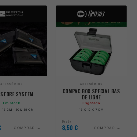
ACESSÓRIOS
ACESSÓRIOS
COMPAC BOX SPECIAL BAS
 STORE SYSTEM
DE LIGNE
Em stock
Esgotado
· 15 CM · 30 & 38 CM
15 X 10 X 7 CM
Desde
€
8,50
€
COMPRAR
COMPRAR