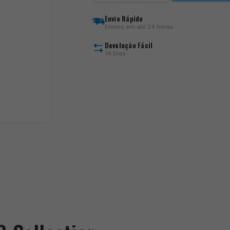
Giacca
Hoodie
Envio Rápido
R
Envios em até 24 horas
Collection
Devolução Fácil
14 Dias
)