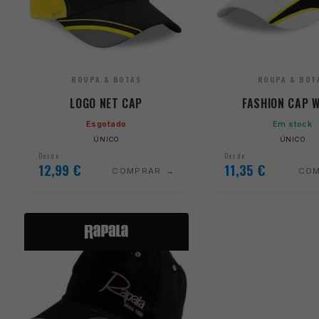
ROUPA & BOTAS
ROUPA & BOT
LOGO NET CAP
FASHION CAP W
Esgotado
Em stock
ÚNICO
ÚNICO
Desde
Desde
12,99
€
11,35
€
COMPRAR
CO