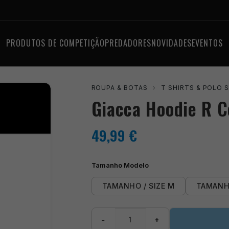
PRODUTOS DE COMPETIÇÃO
PREDADORES
NOVIDADES
EVENTOS
ROUPA & BOTAS
›
T SHIRTS & POLO 
Giacca Hoodie R C
49,99
€
Tamanho Modelo
TAMANHO / SIZE M
TAMANHO
Quantidade
−
+
de