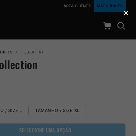
ÁREA CLIENTE
MATCHBAITS
×
SHIRTS
›
TUBERTINI
ollection
 / SIZE L
TAMANHO / SIZE XL
SELECCIONE UMA OPÇÃO