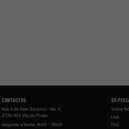
CONTACTOS
SÓ PESC
Rua 4 do Bom Sucesso – No. 9,
Sobre N
4730-453 Vila do Prado
Loja
Segunda a Sexta: 9h00 – 19h00
FAQ