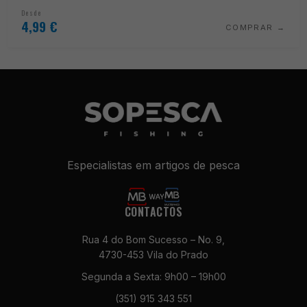
Desde
4,99
€
COMPRAR
Especialistas em artigos de pesca
Necessários
CONTACTOS
Estes cookies
não são
Rua 4 do Bom Sucesso – No. 9,
opcionais. São
4730-453 Vila do Prado
necessários
Segunda a Sexta: 9h00 – 19h00
para o
funcionamento
(351) 915 343 551
do site.