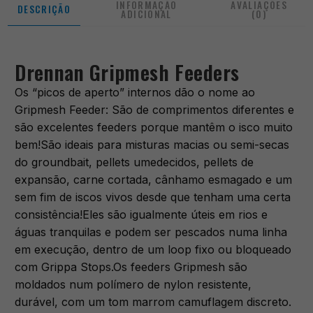
INFORMAÇÃO
AVALIAÇÕES
DESCRIÇÃO
ADICIONAL
(0)
Drennan Gripmesh Feeders
Os “picos de aperto” internos dão o nome ao
Gripmesh Feeder: São de comprimentos diferentes e
são excelentes feeders porque mantêm o isco muito
bem!São ideais para misturas macias ou semi-secas
do groundbait, pellets umedecidos, pellets de
expansão, carne cortada, cânhamo esmagado e um
sem fim de iscos vivos desde que tenham uma certa
consistência!Eles são igualmente úteis em rios e
águas tranquilas e podem ser pescados numa linha
em execução, dentro de um loop fixo ou bloqueado
com Grippa Stops.Os feeders Gripmesh são
moldados num polímero de nylon resistente,
durável, com um tom marrom camuflagem discreto.