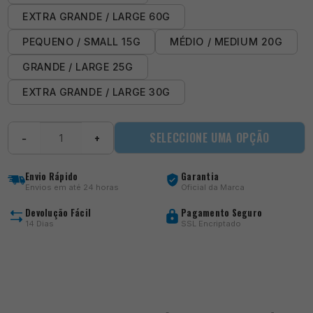
EXTRA GRANDE / LARGE 60G
PEQUENO / SMALL 15G
MÉDIO / MEDIUM 20G
GRANDE / LARGE 25G
EXTRA GRANDE / LARGE 30G
Quantidade
SELECCIONE UMA OPÇÃO
−
+
de
Gripmesh
Feeders
Envio Rápido
Garantia
Envios em até 24 horas
Oficial da Marca
Devolução Fácil
Pagamento Seguro
14 Dias
SSL Encriptado