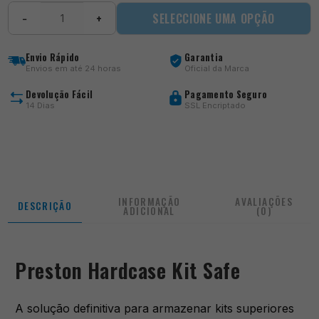
Quantidade
SELECCIONE UMA OPÇÃO
−
+
de
Hardcase
Kit
Envio Rápido
Garantia
Safe
Envios em até 24 horas
Oficial da Marca
Devolução Fácil
Pagamento Seguro
14 Dias
SSL Encriptado
INFORMAÇÃO
AVALIAÇÕES
DESCRIÇÃO
ADICIONAL
(0)
Preston Hardcase Kit Safe
A solução definitiva para armazenar kits superiores