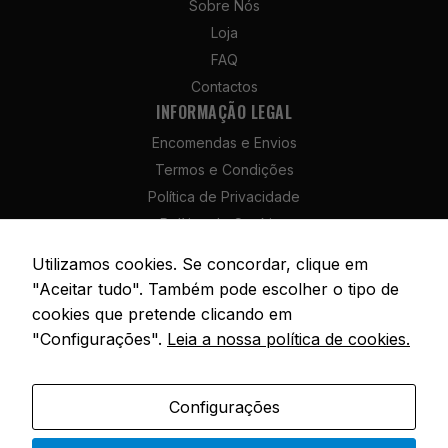
Sobre Nós
Estatísticas
Loja
Para que
possamos
FAQ
melhorar a
Contactos
funcionalidade
INFORMAÇÃO LEGAL
e a estrutura
do site, com
Encomendas e Envios
base na forma
Termos e Condições
como é
Política de Privacidade
utilizado.
Política de Cookies
Política de Devolução e Reembolso
Utilizamos cookies. Se concordar, clique em
Experiência
Livro de Reclamações
"Aceitar tudo". Também pode escolher o tipo de
Para que o
nosso site
cookies que pretende clicando em
funcione da
"Configurações".
Leia a nossa política de cookies.
melhor forma
possível
© 2026 SóPesca. Todos os direitos reservados. | Site por
AM Digital
durante a sua
Agency
Configurações
visita,
necessitamos
Portuguese