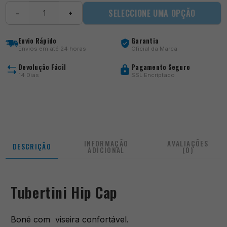
Quantidade
SELECCIONE UMA OPÇÃO
−
+
de
Hip
Cap
Envio Rápido
Garantia
Envios em até 24 horas
Oficial da Marca
Devolução Fácil
Pagamento Seguro
14 Dias
SSL Encriptado
INFORMAÇÃO
AVALIAÇÕES
DESCRIÇÃO
ADICIONAL
(0)
Tubertini Hip Cap
Boné com viseira confortável.