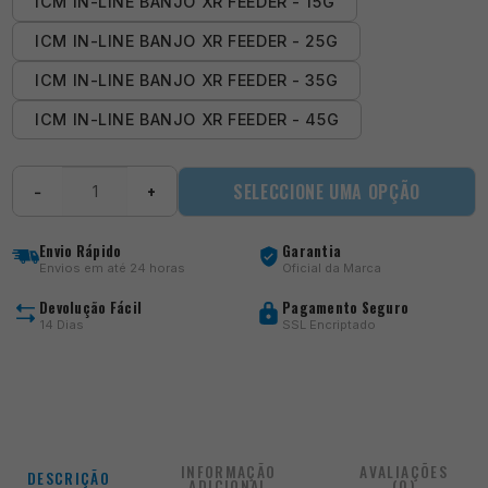
ICM IN-LINE BANJO XR FEEDER - 15G
ICM IN-LINE BANJO XR FEEDER - 25G
ICM IN-LINE BANJO XR FEEDER - 35G
ICM IN-LINE BANJO XR FEEDER - 45G
Quantidade
SELECCIONE UMA OPÇÃO
−
+
de
ICM
In-
Envio Rápido
Garantia
Line
Envios em até 24 horas
Oficial da Marca
Banjo
XR
Devolução Fácil
Pagamento Seguro
Feeders
14 Dias
SSL Encriptado
INFORMAÇÃO
AVALIAÇÕES
DESCRIÇÃO
ADICIONAL
(0)