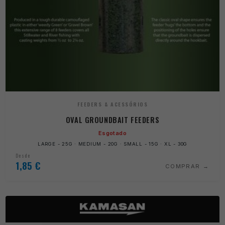
FEEDERS & ACESSÓRIOS
OVAL GROUNDBAIT FEEDERS
Esgotado
LARGE - 25G · MEDIUM - 20G · SMALL - 15G · XL - 30G
Desde
1,85
€
COMPRAR