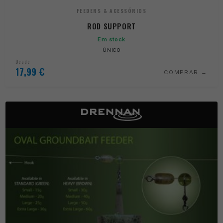
FEEDERS & ACESSÓRIOS
ROD SUPPORT
Em stock
ÚNICO
Desde
17,99
€
COMPRAR