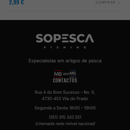
2,99
€
COMPRAR
Especialistas em artigos de pesca
CONTACTOS
Necessários
Estes cookies
Rua 4 do Bom Sucesso – No. 9,
não são
4730-453 Vila do Prado
opcionais. São
necessários
Segunda a Sexta: 9h00 – 19h00
para o
(351) 915 343 551
funcionamento
(chamada rede móvel nacional)
do site.