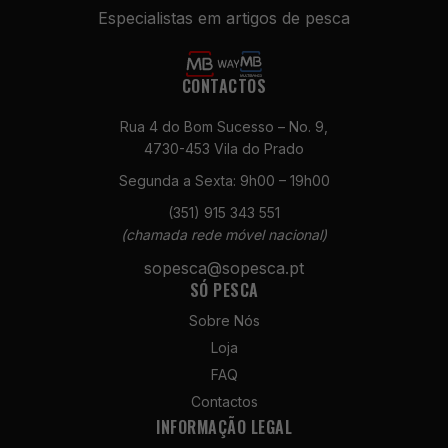
Especialistas em artigos de pesca
CONTACTOS
Rua 4 do Bom Sucesso – No. 9,
4730-453 Vila do Prado
Segunda a Sexta: 9h00 – 19h00
Necessários
Estes cookies
(351) 915 343 551
não são
(chamada rede móvel nacional)
opcionais. São
sopesca@sopesca.pt
necessários
SÓ PESCA
para o
funcionamento
Sobre Nós
do site.
Loja
FAQ
Estatísticas
Contactos
Para que
INFORMAÇÃO LEGAL
possamos