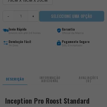
75CM X 15CM X 20CM
Quantidade
SELECCIONE UMA OPÇÃO
−
+
de
Inception
Pro
Envio Rápido
Garantia
Roost
Envios em até 24 horas
Oficial da Marca
Standard
Devolução Fácil
Pagamento Seguro
14 Dias
SSL Encriptado
INFORMAÇÃO
AVALIAÇÕES
DESCRIÇÃO
ADICIONAL
(0)
Inception Pro Roost Standard