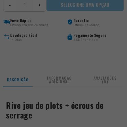
Quantidade
SELECCIONE UMA OPÇÃO
−
+
de
Jeu
de
Envio Rápido
Garantia
plots
Envios em até 24 horas
Oficial da Marca
Devolução Fácil
Pagamento Seguro
14 Dias
SSL Encriptado
INFORMAÇÃO
AVALIAÇÕES
DESCRIÇÃO
ADICIONAL
(0)
Rive jeu de plots + écrous de
serrage