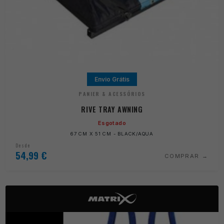
Envio Grátis
PANIER & ACESSÓRIOS
RIVE TRAY AWNING
Esgotado
67 CM X 51 CM - BLACK/AQUA
Desde
54,99
€
COMPRAR