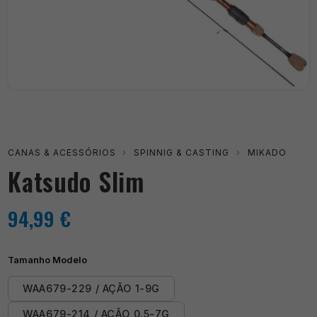
CANAS & ACESSÓRIOS
›
SPINNIG & CASTING
›
MIKADO
Katsudo Slim
94,99
€
Tamanho Modelo
WAA679-229 / AÇÃO 1-9G
WAA679-214 / AÇÃO 0.5-7G