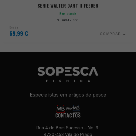
SERIE WALTER DART II FEEDER
Em stock
3 · 60M - 60G
Desde
69,99
€
COMPRAR
Especialistas em artigos de pesca
Necessários
Estes cookies
CONTACTOS
não são
opcionais. São
necessários
Rua 4 do Bom Sucesso – No. 9,
para o
4730-453 Vila do Prado