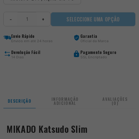
Quantidade
SELECCIONE UMA OPÇÃO
−
+
de
Katsudo
Slim
Envio Rápido
Garantia
Envios em até 24 horas
Oficial da Marca
Devolução Fácil
Pagamento Seguro
14 Dias
SSL Encriptado
INFORMAÇÃO
AVALIAÇÕES
DESCRIÇÃO
ADICIONAL
(0)
MIKADO Katsudo Slim