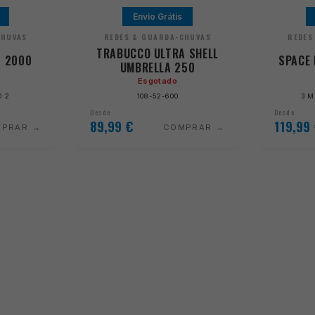
Envio Grátis
CHUVAS
REDES & GUARDA-CHUVAS
REDES
TRABUCCO ULTRA SHELL
N 2000
SPACE 
UMBRELLA 250
Esgotado
O 2
108-52-600
3 
Desde
Desde
89,99
€
119,99
MPRAR
COMPRAR