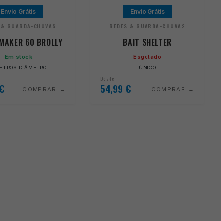
Envio Grátis
Envio Grátis
 & GUARDA-CHUVAS
REDES & GUARDA-CHUVAS
MAKER 60 BROLLY
BAIT SHELTER
Em stock
Esgotado
METROS DIÂMETRO
ÚNICO
Desde
€
54,99
€
COMPRAR
COMPRAR