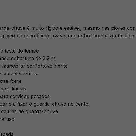
arda-chuva é muito rígido e estável, mesmo nas piores cond
pigão de chão é improvável que dobre com o vento. Liga-
ao teste do tempo
nde cobertura de 2,2 m
ra manobrar confortavelmente
s dos elementos
tra forte
nos difíceis
para serviços pesados
izar e a fixar o guarda-chuva no vento
 de trás do guarda-chuva
rafuso
orçada