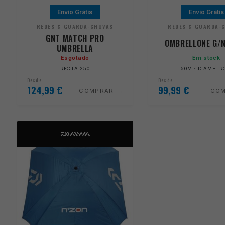
Envio Grátis
Envio Grátis
REDES & GUARDA-CHUVAS
REDES & GUARDA-
GNT MATCH PRO
OMBRELLONE G/
UMBRELLA
Esgotado
Em stock
RECTA 250
50M · DIAMETR
Desde
Desde
124,99
€
99,99
€
COMPRAR
CO