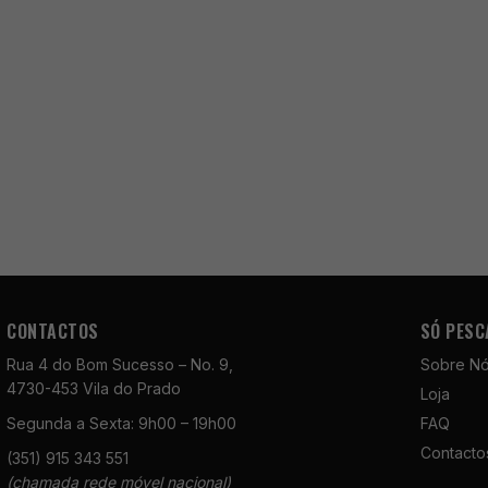
CONTACTOS
SÓ PESC
Rua 4 do Bom Sucesso – No. 9,
Sobre N
4730-453 Vila do Prado
Loja
Segunda a Sexta: 9h00 – 19h00
FAQ
Contacto
(351) 915 343 551
(chamada rede móvel nacional)