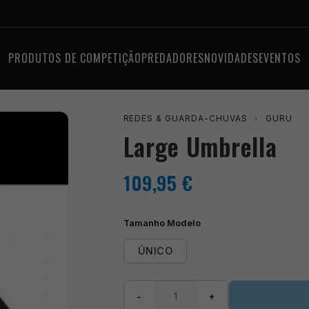
PRODUTOS DE COMPETIÇÃO
PREDADORES
NOVIDADES
EVENTOS
REDES & GUARDA-CHUVAS
›
GURU
Large Umbrella
109,95
€
Tamanho Modelo
ÚNICO
Quantidade
−
+
de