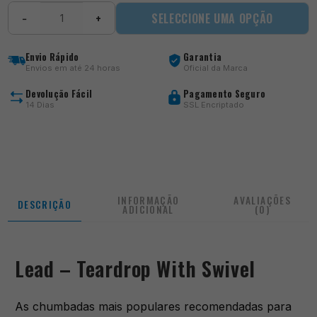
Quantidade
SELECCIONE UMA OPÇÃO
−
+
de
Lead
-
Envio Rápido
Garantia
Teardrop
Envios em até 24 horas
Oficial da Marca
With
Swivel
Devolução Fácil
Pagamento Seguro
14 Dias
SSL Encriptado
INFORMAÇÃO
AVALIAÇÕES
DESCRIÇÃO
ADICIONAL
(0)
Lead – Teardrop With Swivel
As chumbadas mais populares recomendadas para