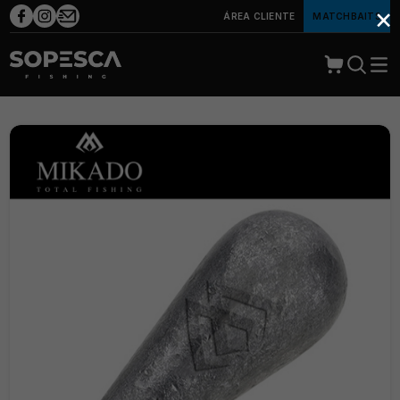
×
ÁREA CLIENTE
MATCHBAITS