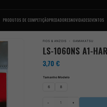
PRODUTOS DE COMPETIÇÃO
PREDADORES
NOVIDADES
EVENTOS
FIOS & ANZOIS
›
GAMAKATSU
LS-1060NS A1-HA
3,70
€
Tamanho Modelo
6
8
Quantidade
−
+
de