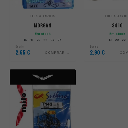
FIOS & ANZOIS
FIOS & ANZOI
MORGAN
3410
Em stock
Em stock
16 · 18 · 20 · 22 · 24 · 26
18 · 20 · 22
Desde
Desde
2,65
€
2,90
€
COMPRAR
CO