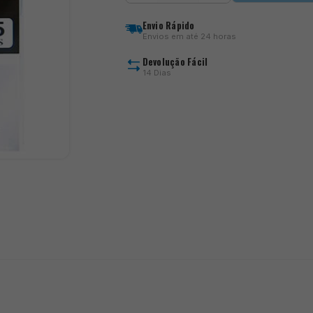
LS-
1060NS
Envio Rápido
A1-
Envios em até 24 horas
HARD
Devolução Fácil
14 Dias
)