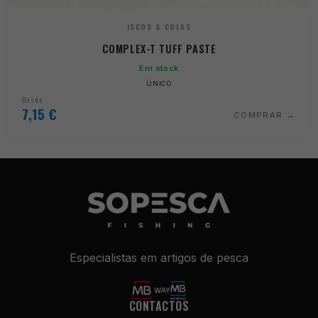
ISCOS & COLAS
COMPLEX-T TUFF PASTE
Em stock
ÚNICO
Desde
7,15
€
COMPRAR
Especialistas em artigos de pesca
Necessários
Estes cookies
não são
opcionais. São
CONTACTOS
necessários