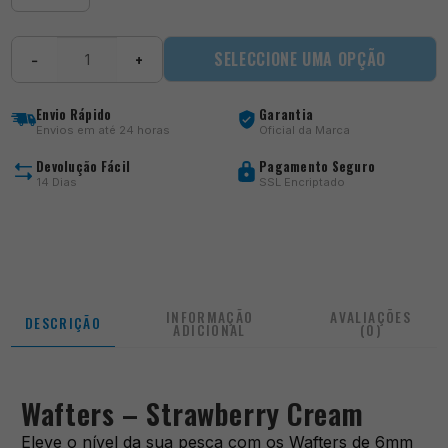
Quantidade
SELECCIONE UMA OPÇÃO
−
+
de
Matchbaits
-
Envio Rápido
Garantia
Strawberry
Envios em até 24 horas
Oficial da Marca
Cream
Wafters
Devolução Fácil
Pagamento Seguro
14 Dias
SSL Encriptado
INFORMAÇÃO
AVALIAÇÕES
DESCRIÇÃO
ADICIONAL
(0)
Wafters – Strawberry Cream
Eleve o nível da sua pesca com os Wafters de 6mm