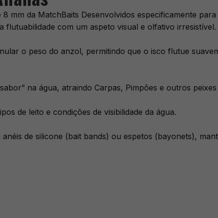
e 8 mm da MatchBaits Desenvolvidos especificamente par
lutuabilidade com um aspeto visual e olfativo irresistível.
a anular o peso do anzol, permitindo que o isco flutue sua
sabor” na água, atraindo Carpas, Pimpões e outros peixes
pos de leito e condições de visibilidade da água.
 anéis de silicone (bait bands) ou espetos (bayonets), ma