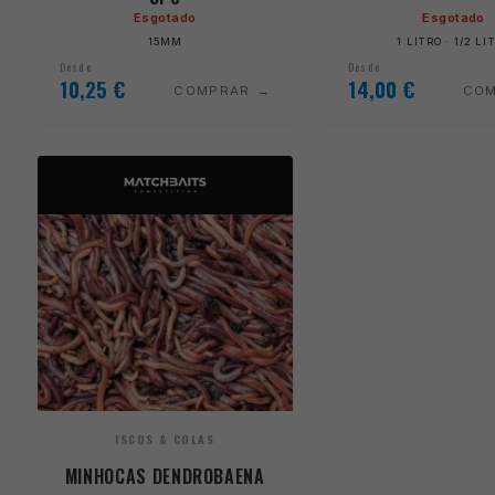
Esgotado
Esgotado
15MM
1 LITRO · 1/2 LI
Desde
Desde
10,25
€
14,00
€
COMPRAR
CO
ISCOS & COLAS
MINHOCAS DENDROBAENA