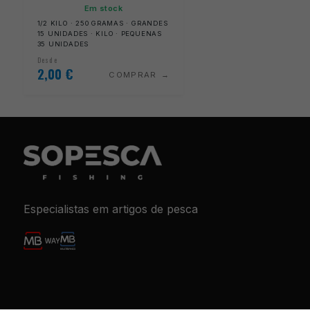
Em stock
1/2 KILO · 250 GRAMAS · GRANDES
15 UNIDADES · KILO · PEQUENAS
35 UNIDADES
Desde
2,00
€
COMPRAR
Especialistas em artigos de pesca