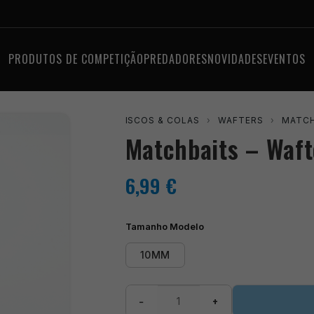
PRODUTOS DE COMPETIÇÃO
PREDADORES
NOVIDADES
EVENTOS
ISCOS & COLAS
›
WAFTERS
›
MATCH
Matchbaits – Waft
6,99
€
Tamanho Modelo
10MM
Quantidade
−
+
de