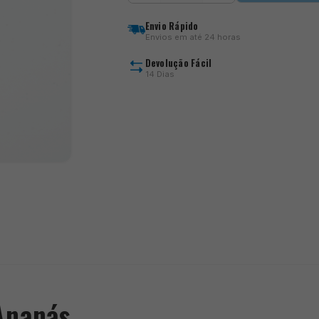
Matchbaits
-
Envio Rápido
Wafters
Envios em até 24 horas
Corper
Seeds
Devolução Fácil
-
14 Dias
Ananás
)
Ananás