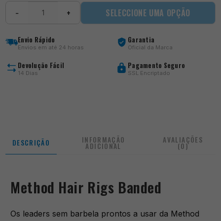
Quantidade
SELECCIONE UMA OPÇÃO
−
+
de
Method
Hair
Envio Rápido
Garantia
Rigs
Envios em até 24 horas
Oficial da Marca
Banded
Devolução Fácil
Pagamento Seguro
14 Dias
SSL Encriptado
INFORMAÇÃO
AVALIAÇÕES
DESCRIÇÃO
ADICIONAL
(0)
Method Hair Rigs Banded
Os leaders sem barbela prontos a usar da Method