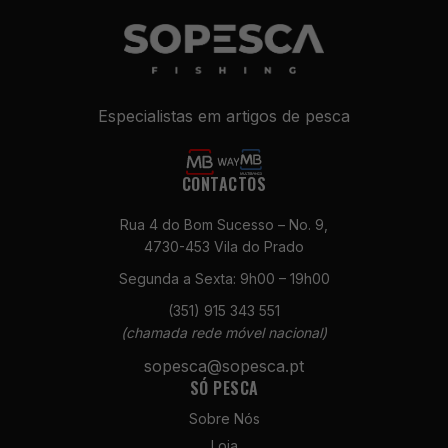
Necessários
Estes cookies
não são
opcionais. São
necessários
Especialistas em artigos de pesca
para o
funcionamento
do site.
CONTACTOS
Estatísticas
Rua 4 do Bom Sucesso – No. 9,
Para que
4730-453 Vila do Prado
possamos
Segunda a Sexta: 9h00 – 19h00
melhorar a
funcionalidade
(351) 915 343 551
e a estrutura
(chamada rede móvel nacional)
do site, com
sopesca@sopesca.pt
base na forma
SÓ PESCA
como é
utilizado.
Sobre Nós
Loja