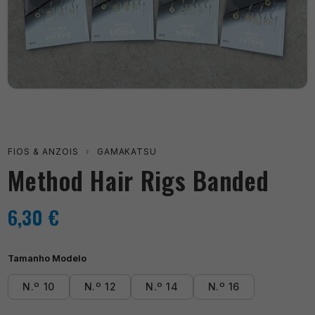
FIOS & ANZOIS
›
GAMAKATSU
Method Hair Rigs Banded
6,30
€
Tamanho Modelo
N.º 10
N.º 12
N.º 14
N.º 16