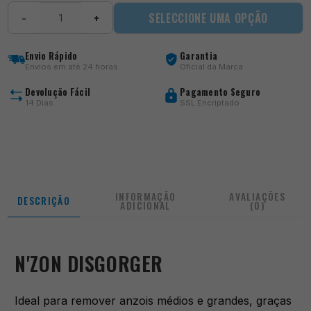
Quantidade
SELECCIONE UMA OPÇÃO
−
+
de
NZON
Disgorger
Envio Rápido
Garantia
Envios em até 24 horas
Oficial da Marca
Devolução Fácil
Pagamento Seguro
14 Dias
SSL Encriptado
INFORMAÇÃO
AVALIAÇÕES
DESCRIÇÃO
ADICIONAL
(0)
N'ZON DISGORGER
Ideal para remover anzois médios e grandes, graças