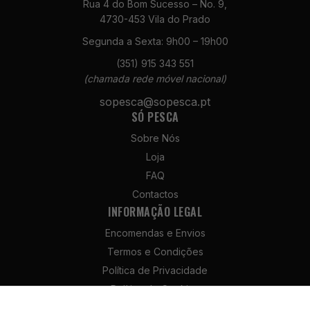
Rua 4 do Bom Sucesso – No. 9,
4730-453 Vila do Prado
Segunda a Sexta: 9h00 – 19h00
(351) 915 343 551
(chamada rede móvel nacional)
Necessários
sopesca@sopesca.pt
Estes cookies
SÓ PESCA
não são
opcionais. São
Sobre Nós
necessários
Loja
para o
funcionamento
FAQ
do site.
Contactos
INFORMAÇÃO LEGAL
Encomendas e Envios
Estatísticas
Para que
Termos e Condições
possamos
Política de Privacidade
melhorar a
Política de Cookies
funcionalidade
e a estrutura
Política de Devolução e Reembolso