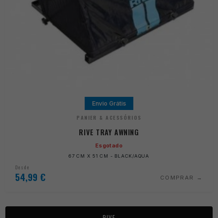
Envio Grátis
PANIER & ACESSÓRIOS
RIVE TRAY AWNING
Esgotado
67 CM X 51 CM - BLACK/AQUA
Desde
54,99
€
COMPRAR
RIVE