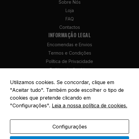
Sobre Nós
Estatísticas
Loja
Para que
possamos
FAQ
melhorar a
Contactos
funcionalidade
INFORMAÇÃO LEGAL
e a estrutura
do site, com
Encomendas e Envios
base na forma
Termos e Condições
como é
Política de Privacidade
utilizado.
Política de Cookies
Política de Devolução e Reembolso
Utilizamos cookies. Se concordar, clique em
Experiência
Livro de Reclamações
"Aceitar tudo". Também pode escolher o tipo de
Para que o
nosso site
cookies que pretende clicando em
funcione da
"Configurações".
Leia a nossa política de cookies.
melhor forma
possível
© 2026 SóPesca. Todos os direitos reservados. | Site por
AM Digital
durante a sua
Agency
Configurações
visita,
necessitamos
Portuguese