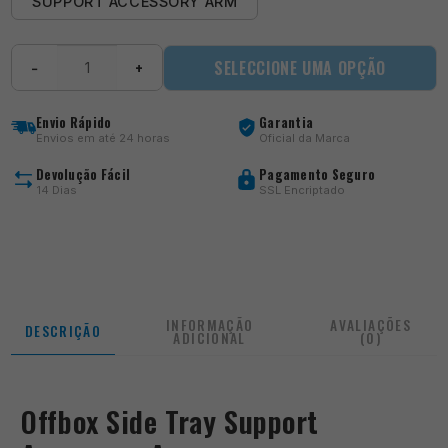
SUPPORT ACCESSORY ARM
Quantidade
SELECCIONE UMA OPÇÃO
−
+
de
Offbox
Side
Envio Rápido
Garantia
Tray
Envios em até 24 horas
Oficial da Marca
Support
Accessory
Devolução Fácil
Pagamento Seguro
Arm
14 Dias
SSL Encriptado
INFORMAÇÃO
AVALIAÇÕES
DESCRIÇÃO
ADICIONAL
(0)
Offbox Side Tray Support