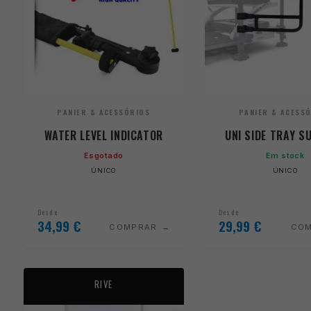
PANIER & ACESSÓRIOS
PANIER & ACESS
WATER LEVEL INDICATOR
UNI SIDE TRAY S
Esgotado
Em stock
ÚNICO
ÚNICO
Desde
Desde
34,99
€
29,99
€
COMPRAR
CO
RIVE