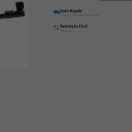
Offbox
XS
Envio Rápido
Feeder
Envios em até 24 horas
Arm
Devolução Fácil
14 Dias
)