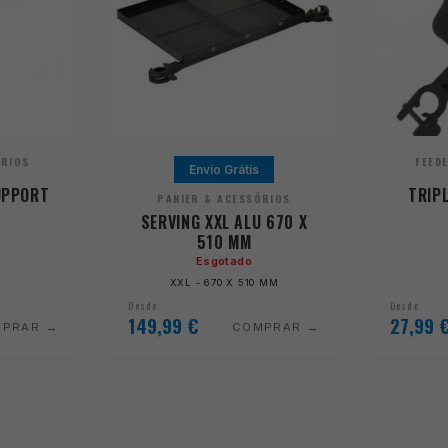
ÓRIOS
FEED
Envio Grátis
UPPORT
TRIP
PANIER & ACESSÓRIOS
SERVING XXL ALU 670 X
510 MM
Esgotado
XXL - 670 X 510 MM
Desde
Desde
149,99
€
27,99
MPRAR
COMPRAR