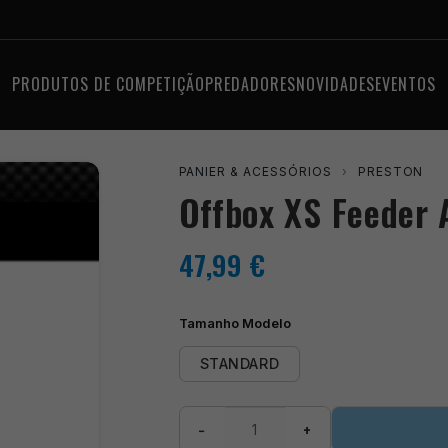
PRODUTOS DE COMPETIÇÃO
PREDADORES
NOVIDADES
EVENTOS
PANIER & ACESSÓRIOS
›
PRESTON
Offbox XS Feeder
47,99
€
Tamanho Modelo
STANDARD
Quantidade
−
+
de