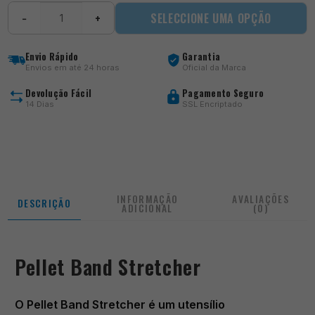
Quantidade
SELECCIONE UMA OPÇÃO
−
+
de
Pellet
Band
Envio Rápido
Garantia
Stretcher
Envios em até 24 horas
Oficial da Marca
Devolução Fácil
Pagamento Seguro
14 Dias
SSL Encriptado
INFORMAÇÃO
AVALIAÇÕES
DESCRIÇÃO
ADICIONAL
(0)
Pellet Band Stretcher
O Pellet Band Stretcher é um utensílio