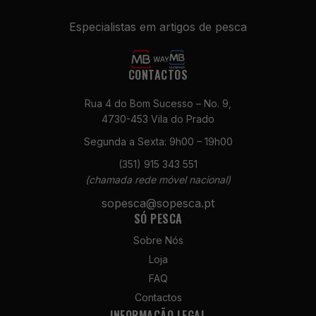
Especialistas em artigos de pesca
CONTACTOS
Rua 4 do Bom Sucesso – No. 9,
4730-453 Vila do Prado
Necessários
Segunda a Sexta: 9h00 – 19h00
Estes cookies
(351) 915 343 551
não são
(chamada rede móvel nacional)
opcionais. São
necessários
sopesca@sopesca.pt
para o
SÓ PESCA
funcionamento
Sobre Nós
do site.
Loja
FAQ
Estatísticas
Contactos
Para que
INFORMAÇÃO LEGAL