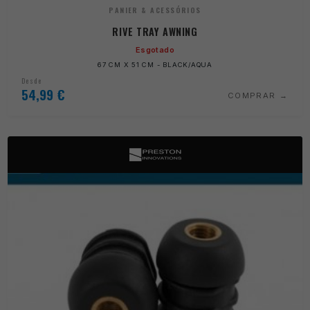
PANIER & ACESSÓRIOS
RIVE TRAY AWNING
Esgotado
67 CM X 51 CM - BLACK/AQUA
Desde
54,99
€
COMPRAR