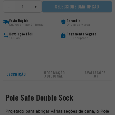
Quantidade
SELECCIONE UMA OPÇÃO
−
+
de
Pole
Safe
Envio Rápido
Garantia
Double
Envios em até 24 horas
Oficial da Marca
Sock
Devolução Fácil
Pagamento Seguro
14 Dias
SSL Encriptado
INFORMAÇÃO
AVALIAÇÕES
DESCRIÇÃO
ADICIONAL
(0)
Pole Safe Double Sock
Projetado para abrigar várias seções de cana, o Pole