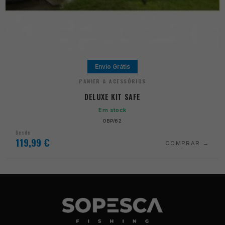
Envio Grátis
PANIER & ACESSÓRIOS
DELUXE KIT SAFE
Em stock
OBP/62
Desde
119,99
€
COMPRAR