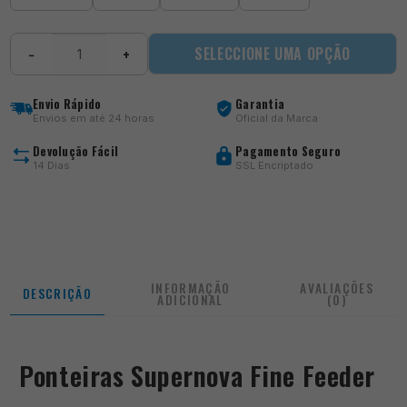
Quantidade
SELECCIONE UMA OPÇÃO
−
+
de
Ponteiras
Supernova
Envio Rápido
Garantia
Fine
Envios em até 24 horas
Oficial da Marca
Feeder
Devolução Fácil
Pagamento Seguro
14 Dias
SSL Encriptado
INFORMAÇÃO
AVALIAÇÕES
DESCRIÇÃO
ADICIONAL
(0)
Ponteiras Supernova Fine Feeder