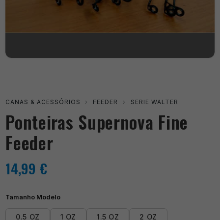
CANAS & ACESSÓRIOS
›
FEEDER
›
SERIE WALTER
Ponteiras Supernova Fine
Feeder
14,99
€
Tamanho Modelo
0.5 OZ
1 OZ
1.5 OZ
2 OZ