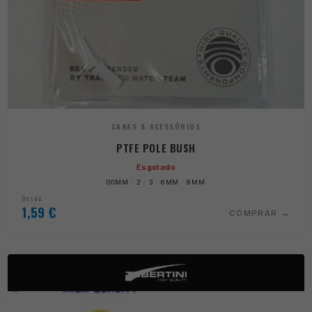
CANAS & ACESSÓRIOS
PTFE POLE BUSH
Esgotado
00MM · 2 · 3 · 6MM · 8MM
Desde
1,59
€
COMPRAR