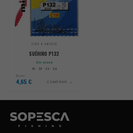
FIOS & ANZOIS
SUÉHIRO P132
Em stock
18 · 20 · 22 · 24
Desde
4,65
€
COMPRAR