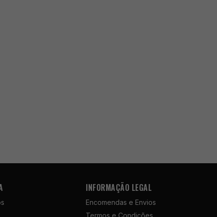
A
INFORMAÇÃO LEGAL
ós
Encomendas e Envios
Termos e Condições