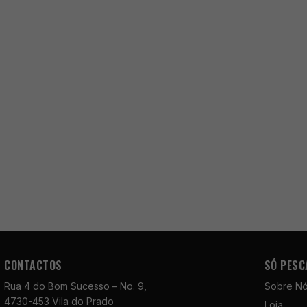
CONTACTOS
SÓ PESC
Rua 4 do Bom Sucesso – No. 9,
Sobre N
4730-453 Vila do Prado
Loja