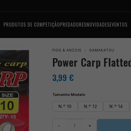
PRODUTOS DE COMPETIÇÃO
PREDADORES
NOVIDADES
EVENTOS
FIOS & ANZOIS
›
GAMAKATSU
Power Carp Flatte
3,99
€
Tamanho Modelo
N.º 10
N.º 12
N.º 14
Quantidade
−
+
de