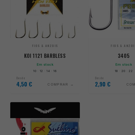
FIOS & ANZOIS
FIOS & ANZOI
KOI 1121 BARBLESS
3405
Em stock
Em stock
10 · 12 · 14 · 16
18 · 20 · 22
Desde
Desde
4,50
€
2,90
€
COMPRAR
CO