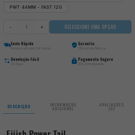
PWT 44MM - FAST 12G
Quantidade
SELECCIONE UMA OPÇÃO
−
+
de
Power
Tail
Envio Rápido
Garantia
-
Envios em até 24 horas
Oficial da Marca
Natural
Trout
Devolução Fácil
Pagamento Seguro
14 Dias
SSL Encriptado
INFORMAÇÃO
AVALIAÇÕES
DESCRIÇÃO
ADICIONAL
(0)
Fiiish Power Tail