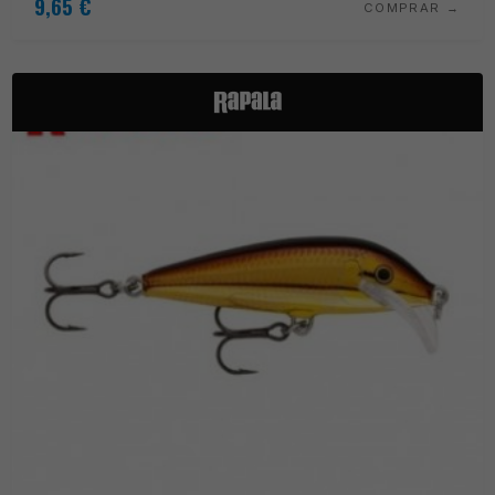
9,65
€
COMPRAR