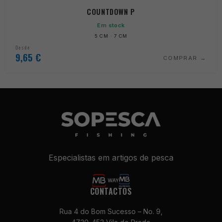
COUNTDOWN P
Em stock
5 CM · 7 CM
Desde
9,65
€
COMPRAR
Especialistas em artigos de pesca
Necessários
Estes cookies
não são
CONTACTOS
opcionais. São
necessários
Rua 4 do Bom Sucesso – No. 9,
para o