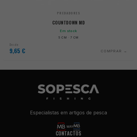
PREDADORES
COUNTDOWN MD
Em stock
5 CM · 7 CM
Desde
9,65
€
COMPRAR
Necessários
Especialistas em artigos de pesca
Estes cookies
não são
opcionais. São
CONTACTOS
necessários