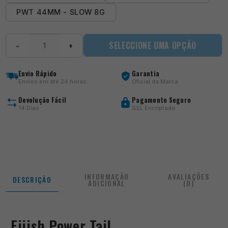
PWT 44MM - SLOW 8G
Quantidade
SELECCIONE UMA OPÇÃO
−
+
de
Power
Tail
Envio Rápido
Garantia
-
Envios em até 24 horas
Oficial da Marca
Silver
Glitter
Devolução Fácil
Pagamento Seguro
14 Dias
SSL Encriptado
INFORMAÇÃO
AVALIAÇÕES
DESCRIÇÃO
ADICIONAL
(0)
Fiiish Power Tail