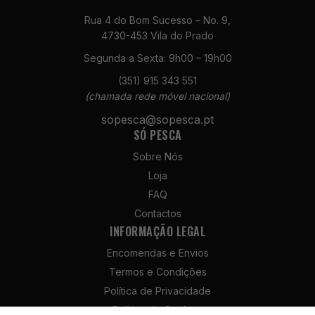
para o
Rua 4 do Bom Sucesso – No. 9,
funcionamento
4730-453 Vila do Prado
do site.
Segunda a Sexta: 9h00 – 19h00
(351) 915 343 551
Estatísticas
(chamada rede móvel nacional)
Para que
possamos
sopesca@sopesca.pt
melhorar a
SÓ PESCA
funcionalidade
Sobre Nós
e a estrutura
do site, com
Loja
base na forma
FAQ
como é
Contactos
utilizado.
INFORMAÇÃO LEGAL
Encomendas e Envios
Experiência
Termos e Condições
Para que o
Política de Privacidade
nosso site
funcione da
Política de Cookies