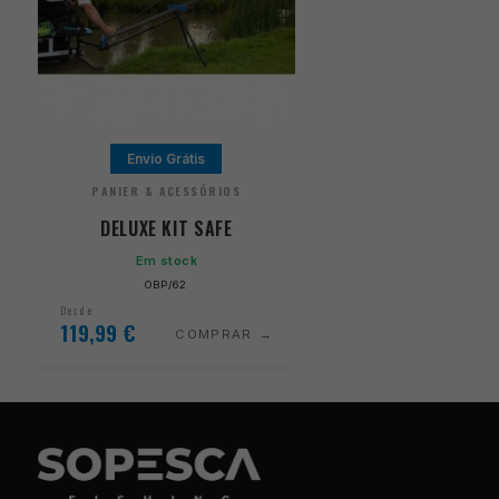
Envio Grátis
PANIER & ACESSÓRIOS
DELUXE KIT SAFE
Em stock
OBP/62
Desde
119,99
€
COMPRAR