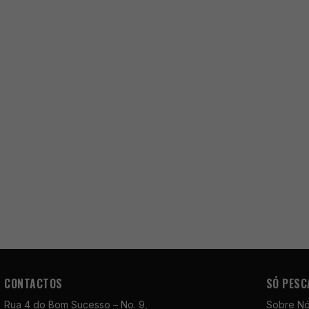
CONTACTOS
SÓ PESC
Rua 4 do Bom Sucesso – No. 9,
Sobre N