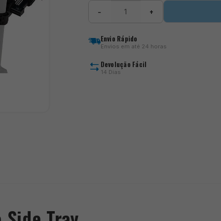
Quantidade
−
+
de
Preston
Innovations
Envio Rápido
-
Envios em até 24 horas
Ventalite
Slimline
Devolução Fácil
Hoodie
14 Dias
Side
Tray
)
 Side Tray