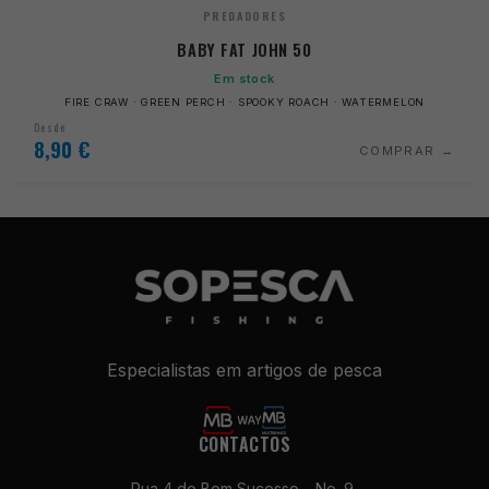
PREDADORES
BABY FAT JOHN 50
Em stock
FIRE CRAW · GREEN PERCH · SPOOKY ROACH · WATERMELON
Desde
8,90
€
COMPRAR
Especialistas em artigos de pesca
Necessários
Estes cookies
não são
CONTACTOS
opcionais. São
necessários
Rua 4 do Bom Sucesso – No. 9,