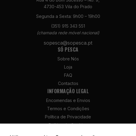
para o
4730-453 Vila do Prado
funcionamento
do site.
Segunda a Sexta: 9h00 – 19h00
(351) 915 343 551
(chamada rede móvel nacional)
Estatísticas
Para que
sopesca@sopesca.pt
possamos
SÓ PESCA
melhorar a
funcionalidade
Sobre Nós
e a estrutura
Loja
do site, com
FAQ
base na forma
como é
Contactos
utilizado.
INFORMAÇÃO LEGAL
Encomendas e Envios
Termos e Condições
Experiência
Para que o
Política de Privacidade
nosso site
Política de Cookies
funcione da
Política de Devolução e Reembolso
melhor forma