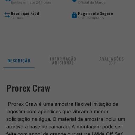
Envios em até 24 horas
Oficial da Marca
Devolução Fácil
Pagamento Seguro
14 Dias
SSL Encriptado
INFORMAÇÃO
AVALIAÇÕES
DESCRIÇÃO
ADICIONAL
(0)
Prorex Craw
Prorex Craw é uma amostra flexível imitação de
lagostim com apêndices que vibram à menor
solicitação na água. O material da amostra inclui um
atrativo à base de camarão. A montagem pode ser
feita com anzol de grande curvatura (Wide Off Set)