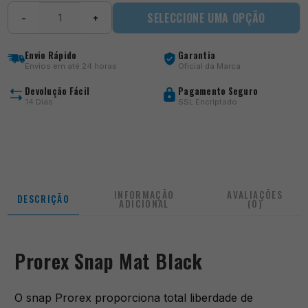
Quantidade
SELECCIONE UMA OPÇÃO
−
+
de
Prorex
Snap
Envio Rápido
Garantia
Mat
Envios em até 24 horas
Oficial da Marca
Black
Devolução Fácil
Pagamento Seguro
14 Dias
SSL Encriptado
INFORMAÇÃO
AVALIAÇÕES
DESCRIÇÃO
ADICIONAL
(0)
Prorex Snap Mat Black
O snap Prorex proporciona total liberdade de