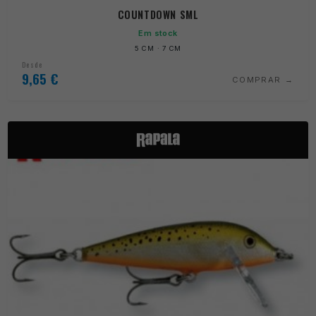
COUNTDOWN SML
Em stock
5 CM · 7 CM
Desde
9,65
€
COMPRAR