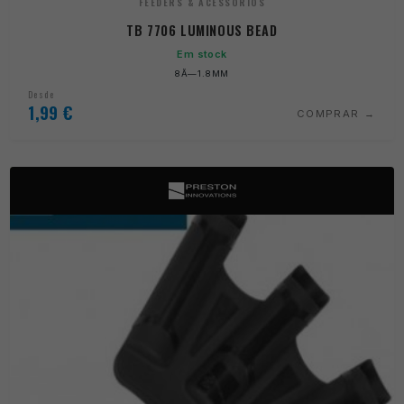
FEEDERS & ACESSÓRIOS
TB 7706 LUMINOUS BEAD
Em stock
8Ã—1.8MM
Desde
1,99
€
COMPRAR