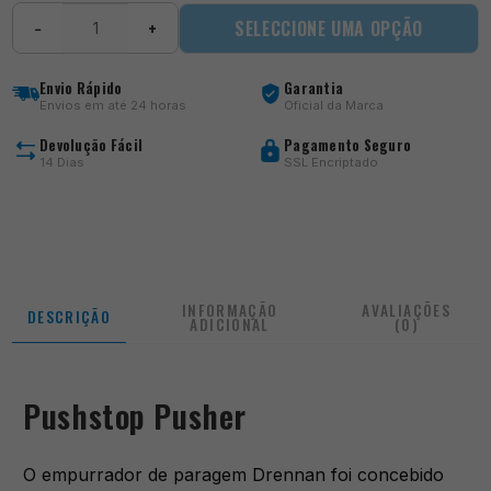
Quantidade
SELECCIONE UMA OPÇÃO
−
+
de
Pushstop
Pusher
Envio Rápido
Garantia
Envios em até 24 horas
Oficial da Marca
Devolução Fácil
Pagamento Seguro
14 Dias
SSL Encriptado
INFORMAÇÃO
AVALIAÇÕES
DESCRIÇÃO
ADICIONAL
(0)
Pushstop Pusher
O empurrador de paragem Drennan foi concebido