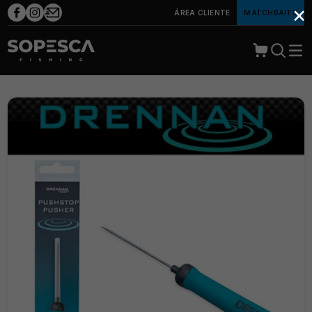
×
ÁREA CLIENTE
MATCHBAITS