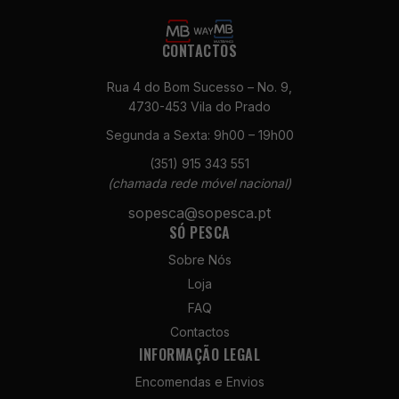
CONTACTOS
Rua 4 do Bom Sucesso – No. 9,
4730-453 Vila do Prado
Segunda a Sexta: 9h00 – 19h00
Necessários
(351) 915 343 551
Estes cookies
(chamada rede móvel nacional)
não são
opcionais. São
sopesca@sopesca.pt
necessários
SÓ PESCA
para o
Sobre Nós
funcionamento
do site.
Loja
FAQ
Contactos
Estatísticas
INFORMAÇÃO LEGAL
Para que
possamos
Encomendas e Envios
melhorar a