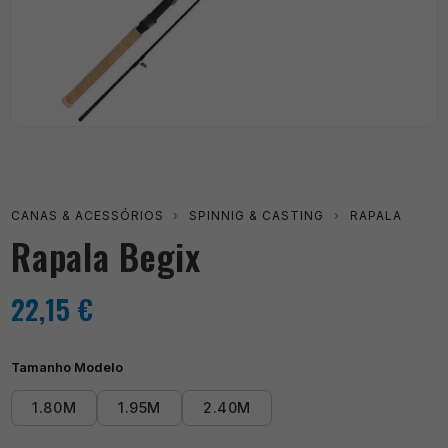
CANAS & ACESSÓRIOS
›
SPINNIG & CASTING
›
RAPALA
Rapala Begix
22,15
€
Tamanho Modelo
1.80M
1.95M
2.40M