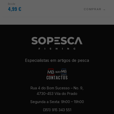
Desde
4,99
€
COMPRAR
Especialistas em artigos de pesca
Necessários
CONTACTOS
Estes cookies
não são
Rua 4 do Bom Sucesso – No. 9,
opcionais. São
4730-453 Vila do Prado
necessários
Segunda a Sexta: 9h00 – 19h00
para o
funcionamento
(351) 915 343 551
do site.