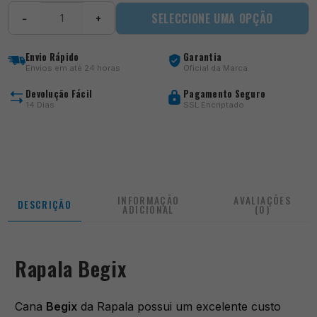
Quantidade
SELECCIONE UMA OPÇÃO
−
+
de
Rapala
Begix
Envio Rápido
Garantia
Envios em até 24 horas
Oficial da Marca
Devolução Fácil
Pagamento Seguro
14 Dias
SSL Encriptado
INFORMAÇÃO
AVALIAÇÕES
DESCRIÇÃO
ADICIONAL
(0)
Rapala Begix
Cana
Begix
da Rapala possui um excelente custo