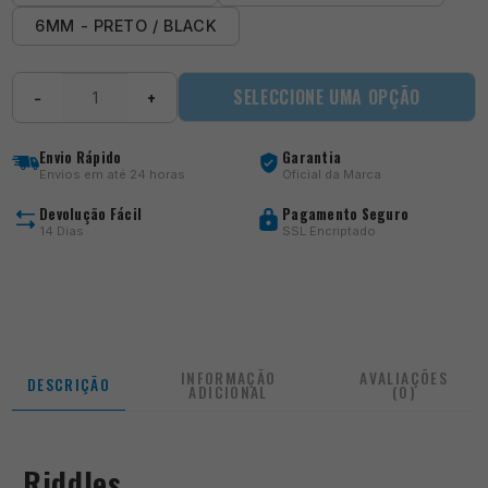
6MM - PRETO / BLACK
Quantidade
SELECCIONE UMA OPÇÃO
−
+
de
Riddles
Envio Rápido
Garantia
Envios em até 24 horas
Oficial da Marca
Devolução Fácil
Pagamento Seguro
14 Dias
SSL Encriptado
INFORMAÇÃO
AVALIAÇÕES
DESCRIÇÃO
ADICIONAL
(0)
Riddles