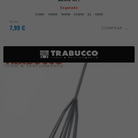
Esgotado
12MM · 14MM · 16MM · 20MM · 22 · 5MM
Desde
7,99
€
COMPRAR