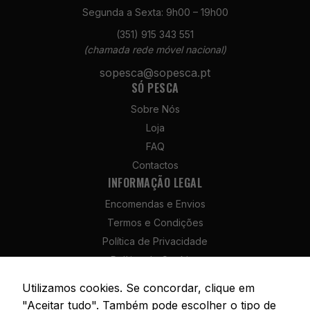
Segunda a Sexta: 9h00 – 19h00
(351) 915 343 551
(chamada rede móvel nacional)
sopesca@sopesca.pt
Necessários
SÓ PESCA
Estes cookies
não são
Sobre Nós
opcionais. São
Loja
necessários
para o
FAQ
funcionamento
Contactos
do site.
INFORMAÇÃO LEGAL
Encomendas e Envios
Estatísticas
Termos e Condições
Para que
Política de Privacidade
possamos
Política de Cookies
melhorar a
funcionalidade
Política de Devolução e Reembolso
Utilizamos cookies. Se concordar, clique em
e a estrutura
Livro de Reclamações
"Aceitar tudo". Também pode escolher o tipo de
do site, com