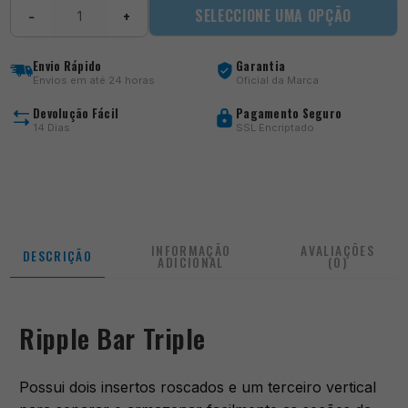
Quantidade
SELECCIONE UMA OPÇÃO
−
+
de
Ripple
Bar
Envio Rápido
Garantia
Triple
Envios em até 24 horas
Oficial da Marca
Devolução Fácil
Pagamento Seguro
14 Dias
SSL Encriptado
INFORMAÇÃO
AVALIAÇÕES
DESCRIÇÃO
ADICIONAL
(0)
Ripple Bar Triple
Possui dois insertos roscados e um terceiro vertical