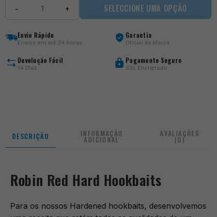
Quantidade
SELECCIONE UMA OPÇÃO
−
+
de
Robin
Red
Envio Rápido
Garantia
Hard
Envios em até 24 horas
Oficial da Marca
Hookbaits
Devolução Fácil
Pagamento Seguro
14 Dias
SSL Encriptado
INFORMAÇÃO
AVALIAÇÕES
DESCRIÇÃO
ADICIONAL
(0)
Robin Red Hard Hookbaits
Para os nossos Hardened hookbaits, desenvolvemos