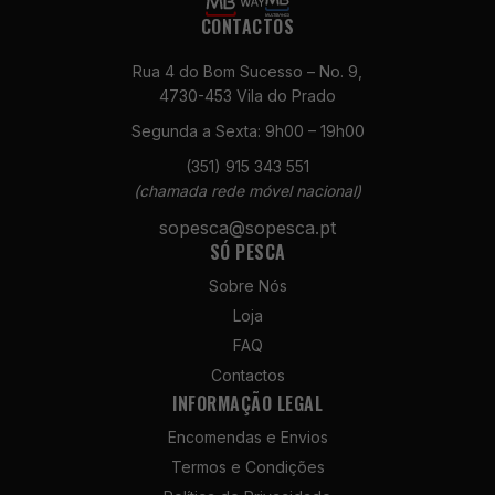
CONTACTOS
Rua 4 do Bom Sucesso – No. 9,
4730-453 Vila do Prado
Segunda a Sexta: 9h00 – 19h00
(351) 915 343 551
Necessários
(chamada rede móvel nacional)
Estes cookies
não são
sopesca@sopesca.pt
opcionais. São
SÓ PESCA
necessários
Sobre Nós
para o
funcionamento
Loja
do site.
FAQ
Contactos
INFORMAÇÃO LEGAL
Estatísticas
Para que
Encomendas e Envios
possamos
Termos e Condições
melhorar a