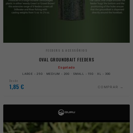
FEEDERS & ACESSÓRIOS
OVAL GROUNDBAIT FEEDERS
Esgotado
LARGE - 25G · MEDIUM - 20G · SMALL - 15G · XL - 30G
Desde
1,85
€
COMPRAR