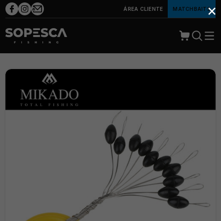
×
ÁREA CLIENTE
MATCHBAITS