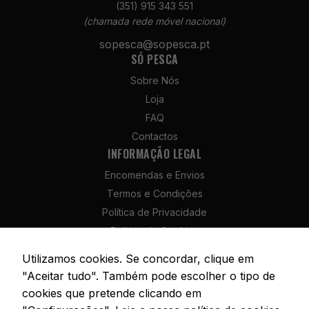
(351) 915 343 551
(chamada rede móvel nacional)
sopesca@sopesca.pt
SÓ PESCA
Necessários
Estes cookies
Sobre Nós
não são
Loja
opcionais. São
necessários
FAQ
para o
Contactos
funcionamento
INFORMAÇÃO LEGAL
do site.
Encomendas e Envios
Termos e Condições
Estatísticas
Política de Privacidade
Para que
Política de Cookies
possamos
melhorar a
Política de Devolução e Reembolso
Utilizamos cookies. Se concordar, clique em
funcionalidade
Livro de Reclamações
"Aceitar tudo". Também pode escolher o tipo de
e a estrutura
do site, com
cookies que pretende clicando em
base na forma