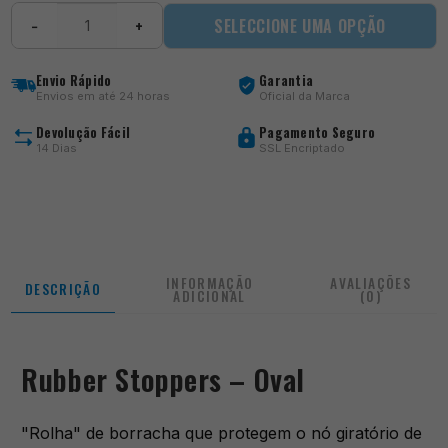
Quantidade
SELECCIONE UMA OPÇÃO
−
+
de
Rubber
Stoppers
Envio Rápido
Garantia
-
Envios em até 24 horas
Oficial da Marca
Oval
Devolução Fácil
Pagamento Seguro
14 Dias
SSL Encriptado
INFORMAÇÃO
AVALIAÇÕES
DESCRIÇÃO
ADICIONAL
(0)
Rubber Stoppers – Oval
"Rolha" de borracha que protegem o nó giratório de