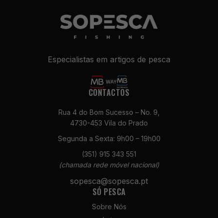
Especialistas em artigos de pesca
CONTACTOS
Rua 4 do Bom Sucesso – No. 9,
Necessários
4730-453 Vila do Prado
Estes cookies
não são
Segunda a Sexta: 9h00 – 19h00
opcionais. São
(351) 915 343 551
necessários
(chamada rede móvel nacional)
para o
funcionamento
sopesca@sopesca.pt
do site.
SÓ PESCA
Sobre Nós