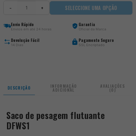
Quantidade
SELECCIONE UMA OPÇÃO
−
+
de
Saco
de
Envio Rápido
Garantia
Pesagem
Envios em até 24 horas
Oficial da Marca
DFWS1
Devolução Fácil
Pagamento Seguro
14 Dias
SSL Encriptado
INFORMAÇÃO
AVALIAÇÕES
DESCRIÇÃO
ADICIONAL
(0)
Saco de pesagem flutuante
DFWS1