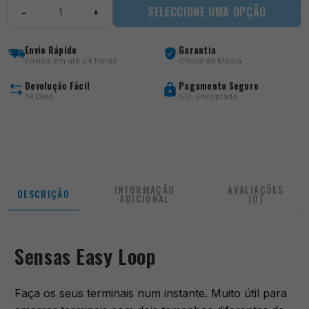
Quantidade
SELECCIONE UMA OPÇÃO
−
+
de
Sensas
Easy
Envio Rápido
Garantia
Loop
Envios em até 24 horas
Oficial da Marca
Devolução Fácil
Pagamento Seguro
14 Dias
SSL Encriptado
INFORMAÇÃO
AVALIAÇÕES
DESCRIÇÃO
ADICIONAL
(0)
Sensas Easy Loop
Faça os seus terminais num instante. Muito útil para