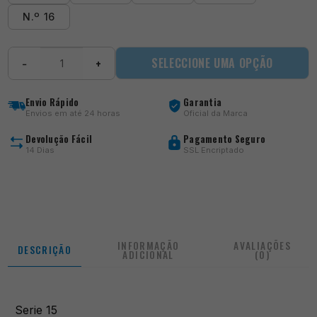
N.º 16
Quantidade
SELECCIONE UMA OPÇÃO
−
+
de
Serie
15
Envio Rápido
Garantia
Envios em até 24 horas
Oficial da Marca
Devolução Fácil
Pagamento Seguro
14 Dias
SSL Encriptado
INFORMAÇÃO
AVALIAÇÕES
DESCRIÇÃO
ADICIONAL
(0)
Serie 15