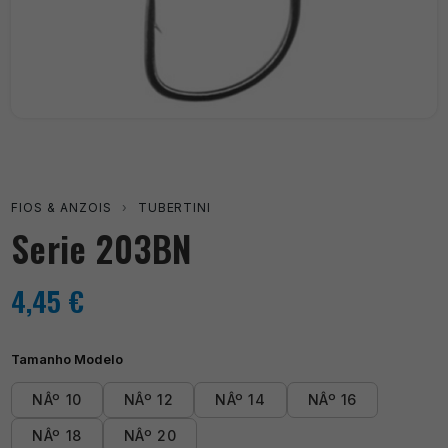
FIOS & ANZOIS
›
TUBERTINI
Serie 203BN
4,45
€
Tamanho Modelo
NÂº 10
NÂº 12
NÂº 14
NÂº 16
NÂº 18
NÂº 20