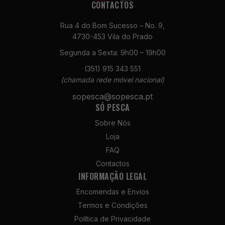
CONTACTOS
Rua 4 do Bom Sucesso – No. 9,
4730-453 Vila do Prado
Segunda a Sexta: 9h00 – 19h00
(351) 915 343 551
Necessários
(chamada rede móvel nacional)
Estes cookies
sopesca@sopesca.pt
não são
SÓ PESCA
opcionais. São
necessários
Sobre Nós
para o
Loja
funcionamento
do site.
FAQ
Contactos
INFORMAÇÃO LEGAL
Estatísticas
Encomendas e Envios
Para que
possamos
Termos e Condições
melhorar a
Política de Privacidade
funcionalidade