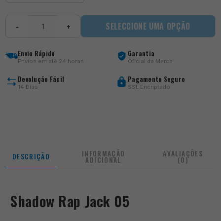
Quantidade
SELECCIONE UMA OPÇÃO
−
+
de
Shadow
Rap
Envio Rápido
Garantia
Jack
Envios em até 24 horas
Oficial da Marca
05
Devolução Fácil
Pagamento Seguro
14 Dias
SSL Encriptado
INFORMAÇÃO
AVALIAÇÕES
DESCRIÇÃO
ADICIONAL
(0)
Shadow Rap Jack 05