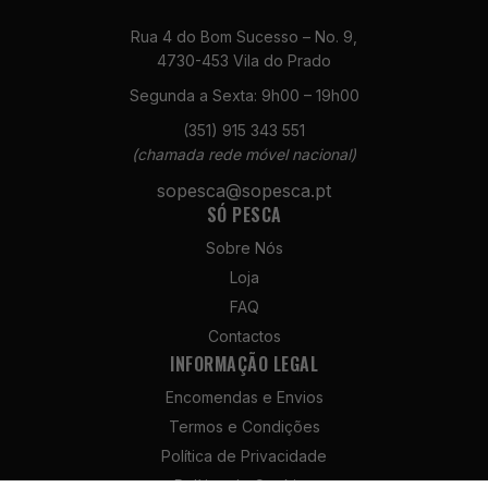
Rua 4 do Bom Sucesso – No. 9,
4730-453 Vila do Prado
Segunda a Sexta: 9h00 – 19h00
(351) 915 343 551
(chamada rede móvel nacional)
Necessários
Estes cookies
sopesca@sopesca.pt
não são
SÓ PESCA
opcionais. São
necessários
Sobre Nós
para o
Loja
funcionamento
FAQ
do site.
Contactos
INFORMAÇÃO LEGAL
Estatísticas
Encomendas e Envios
Para que
Termos e Condições
possamos
melhorar a
Política de Privacidade
funcionalidade
Política de Cookies