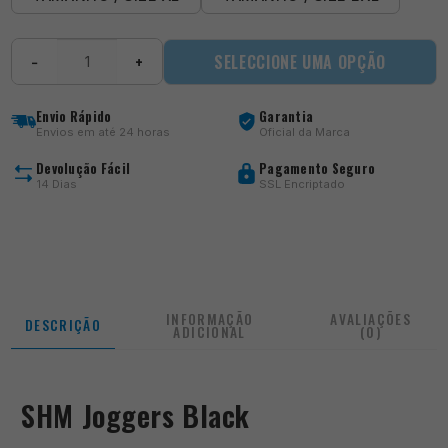
Quantidade
SELECCIONE UMA OPÇÃO
−
+
de
SHM
Joggers
Envio Rápido
Garantia
Black
Envios em até 24 horas
Oficial da Marca
Devolução Fácil
Pagamento Seguro
14 Dias
SSL Encriptado
INFORMAÇÃO
AVALIAÇÕES
DESCRIÇÃO
ADICIONAL
(0)
SHM Joggers Black